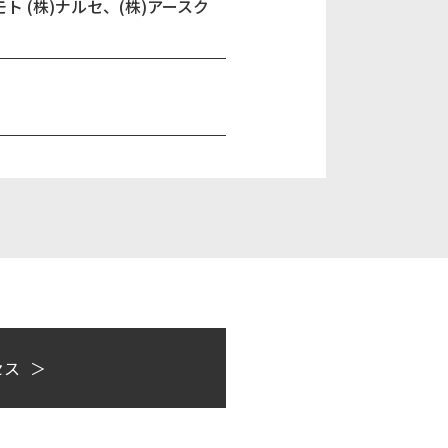
ト (株)ナルセ、(株)アースク
セス
＞