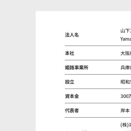
山下
法人名
Yama
本社
大阪
姫路事業所
兵庫
設立
昭和
資本金
300
代表者
岸本
(株