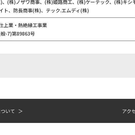
株)、(株)ノザワ商事、(株)姫路商工、(株)ケーテック、(株)キシモ
イト、防長商事(株)、テック.エムディ(株)
仕上業・熱絶縁工事業
般-7)第89863号
について
＞
アク