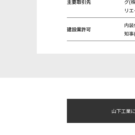
主要取引先
グ(
リエ
内装
建設業許可
知事(
山下工業